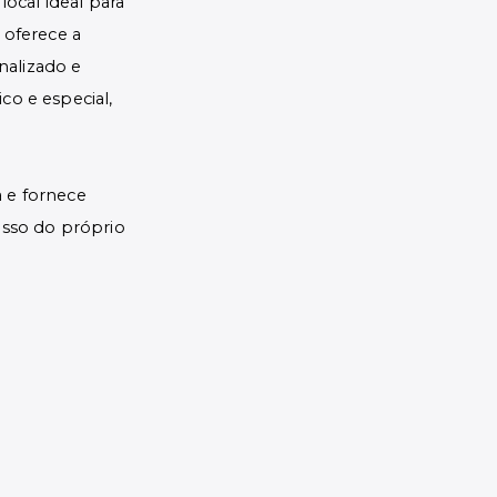
ocal ideal para
 oferece a
nalizado e
co e especial,
a e fornece
esso do próprio