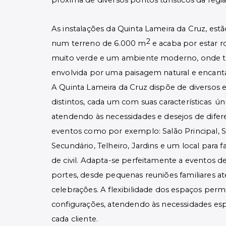
próxima de diversos pontos turísticos da regiã
As instalações da Quinta Lameira da Cruz, est
2
num terreno de 6.000 m
e acaba por estar 
muito verde e um ambiente moderno, onde
envolvida por uma paisagem natural e encant
A Quinta Lameira da Cruz dispõe de diversos 
distintos, cada um com suas características úni
atendendo às necessidades e desejos de difer
eventos como por exemplo: Salão Principal, S
Secundário, Telheiro, Jardins e um local para 
de civil. Adapta-se perfeitamente a eventos de
portes, desde pequenas reuniões familiares a
celebrações. A flexibilidade dos espaços permi
configurações, atendendo às necessidades esp
cada cliente.