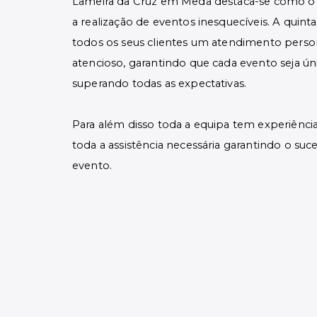
Lameira da Cruz em Mêda destaca-se como o l
a realização de eventos inesquecíveis. A quinta
todos os seus clientes um atendimento perso
atencioso, garantindo que cada evento seja úni
superando todas as expectativas.
Para além disso toda a equipa tem experiênci
toda a assistência necessária garantindo o suc
evento.