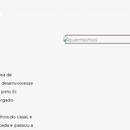
a
Os nossos Serviços
Galeria
Recrutamento
rea de
se desenvolvesse
 pelo Sr.
orgado.
hos do casal, e
ada e passou a