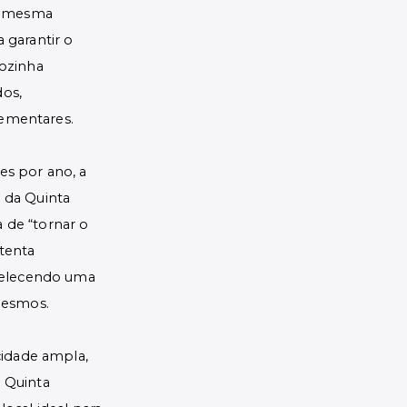
 a mesma
 garantir o
ozinha
dos,
plementares.
s por ano, a
o da Quinta
a de “tornar o
 tenta
belecendo uma
mesmos.
cidade ampla,
a Quinta