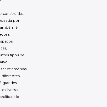
o.
ão construídas
rodeada por
 também é
adora.
espaços
cas,
entes tipos de
alão
fazer cerimónias
 diferentes
té grandes
te diversas
ecíficas de