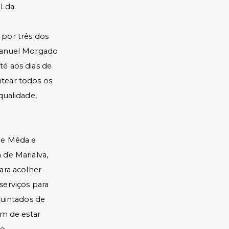
Lda.
 por três dos
 Manuel Morgado
té aos dias de
tear todos os
qualidade,
de Mêda e
 de Marialva,
ara acolher
serviços para
quintados de
ém de estar